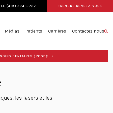
 LE
(418) 524-2727
PRENDRE RENDEZ-VOUS
Ou
Médias
Patients
Carrières
Contactez-nous
SOINS DENTAIRES (RCSD)!
e
ues, les lasers et les