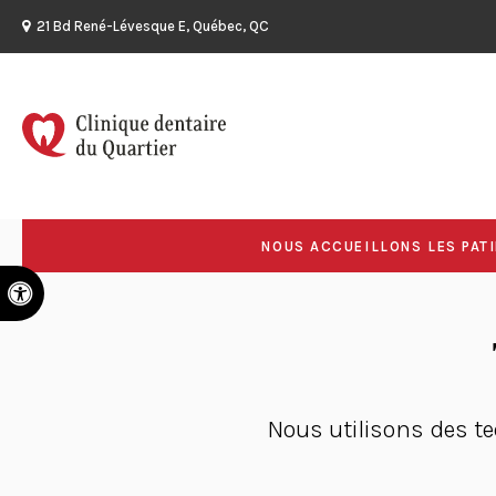
21 Bd René-Lévesque E
Québec
QC
NOUS ACCUEILLONS LES PATI
Version accessible
Nous utilisons des te