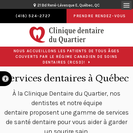
21 Bd René-Lévesque E
Québec
QC
Ou
(418) 524-2727
PRENDRE RENDEZ-VOUS
NOUS ACCUEILLONS LES PATIENTS DE TOUS ÂGES
COUVERTS PAR LE RÉGIME CANADIEN DE SOINS
DENTAIRES (RCSD)!
Services dentaires à Québec
Version accessible
À la
Clinique Dentaire du Quartier
, nos
dentistes et notre équipe
dentaire proposent une gamme de services
de santé dentaire pour vous aider à garder
un sourire sain.