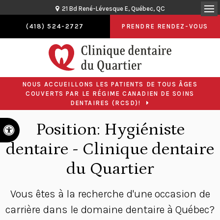
21 Bd René-Lévesque E
Québec
QC
Ou
(418) 524-2727
PRENDRE RENDEZ-VOUS
NOUS ACCUEILLONS LES PATIENTS DE TOUS ÂGES
COUVERTS PAR LE RÉGIME CANADIEN DE SOINS
DENTAIRES (RCSD)!
Position: Hygiéniste
Version accessible
dentaire - Clinique dentaire
du Quartier
Vous êtes à la recherche d'une occasion de
carrière dans le domaine dentaire à Québec?